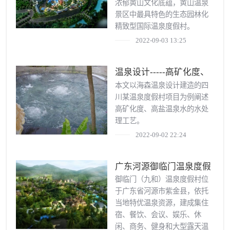
浓郁黄山文化底蕴，黄山温泉
景区中最具特色的生态园林化
精致型国际温泉度假村。
2022-09-03 13:25
温泉设计-----高矿化度、
高盐温泉水的水处理工艺
本文以海森温泉设计建造的四
川某温泉度假村项目为例阐述
高矿化度、高盐温泉水的水处
理工艺。
2022-09-02 22:24
广东河源御临门温泉度假
村
御临门（九和）温泉度假村位
于广东省河源市紫金县，依托
当地特优温泉资源，建成集住
宿、餐饮、会议、娱乐、休
闲、商务、健身和大型露天温