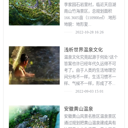
李家园石岩里村，临近天目湖
南山竹海景区，总规划面积
166.3605亩（110900㎡）.地形
地貌：地形复...
2022-10-28 16:26
浅析世界温泉文化
温泉文化究竟起源于何处?这个
答案也许已经年代久远得不可
考了。由于人类的生活地理空
间分布不一样，生活习惯不一
样、气候不一样，形成了不...
2022-09-03 15:01
安徽黄山温泉
安徽黄山风景名胜区温泉景区
通过规划把黄山温泉建成具有