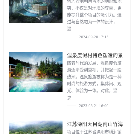
何巧妙地利用当地的地形和地
势，不仅是对环境的尊重，更
能提升整个项目的吸引力。通
过与自然融为一体的设计，
温...
2024-09-20 17:15
温泉度假村特色塑造的景
观设计途径研究
随着时代的发展，温泉度假旅
游逐渐受到重视，并掀起一股
热潮。温泉旅游被称为是一种
时尚的旅游方式，集休闲、观
光、体验为一体。对此，温
泉...
2023-08-21 16:00
江苏溧阳天目湖南山竹海
温泉村
项目位于江苏省溧阳市横涧镇