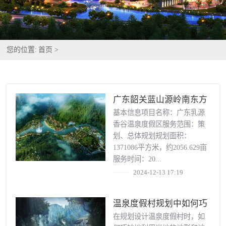
您的位置:
首页 >
广东韶关蓝山源岭南东方
温泉度假区
基本信息项目名称：广东乳源
香谷温泉度假区服务范围：策
划、总体规划规划面积：
1371086平方米，约2056.629亩
服务时间：20...
2024-12-13 17:19
温泉度假村规划中如何巧
妙地利用地形地势？
在规划设计温泉度假村时，如