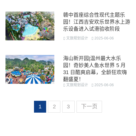
赣中首座综合性现代主题乐
园！江西吉安欢乐世界水上游
乐设备进入试滑验收阶段
文旅规划设计
2025-06-06
海山新开园|温州最大水乐
园！奇妙美人鱼水世界 5 月
31 日酷爽启幕，全龄狂欢嗨
翻盛夏！
文旅规划设计
2025-06-06
1
2
3
下一页