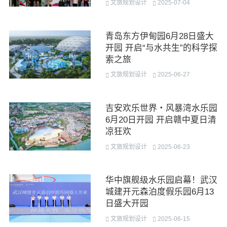
文旅规划设计
2025-07-04
青岛东方伊甸园6月28日盛大
开园 开启“与水共生”的科学探
索之旅
文旅规划设计
2025-06-27
吉安欢乐世界・风暴湾水乐园
6月20日开园 开启赣中夏日清
凉狂欢
文旅规划设计
2025-06-23
华中旗舰级水乐园启幕！武汉
城建开元森泊度假乐园6月13
日盛大开园
文旅规划设计
2025-06-15