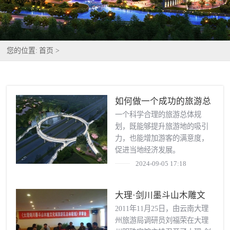
您的位置:
首页 >
如何做一个成功的旅游总
体规划？
一个科学合理的旅游总体规
划，既能够提升旅游地的吸引
力，也能增加游客的满意度，
促进当地经济发展。
2024-09-05 17:18
大理·剑川墨斗山木雕文
化城旅游区总体规划通过
2011年11月25日，由云南大理
州旅游局调研员刘福荣在大理
评审