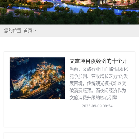
您的位置:
首页 >
文旅项目夜经济的十个开
发方向
当前，文旅行业正面临“同质化
竞争加剧、营收增长乏力”的发
展困境，传统观光模式难以突
破消费瓶颈。而夜间经济作为
文旅消费升级的核心引擎...
2025-09-09 09:54