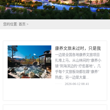
您的位置:
首页 >
康养文旅未过时，只是我
们误解了它
一边是全国各地康养文旅项目
扎堆上马，从山林间的“康养小
镇”到海滨边的“疗愈基地”，几
乎每个文旅板块都在蹭“康养”
热度；另一边是大量...
2026-06-12 08:41