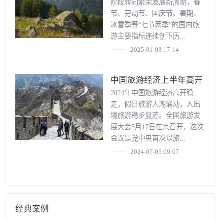
阶段转向繁荣发展新周期，春
节、劳动节、国庆节、暑期、
冰雪季等“七节两季”的国内旅
游主要指标连续创下历...
2025-01-03 17:14
中国旅游经济上半年高开
稳走
2024年中国旅游经济高开稳
走，假日旅游人潮涌动，入出
境旅游稳步复苏。全国旅游发
展大会5月17日在京召开，这次
会议是党中央首次以旅...
2024-07-05 09:07
经典案例