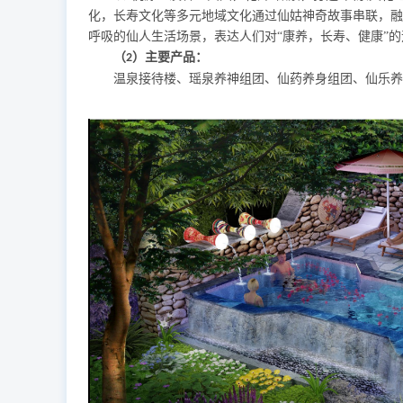
化，长寿文化等多元地域文化通过仙姑神奇故事串联，融
呼吸的仙人生活场景，表达人们对“康养，长寿、健康”的
（
）主要产品：
2
温泉接待楼、瑶泉养神组团、仙药养身组团、仙乐养