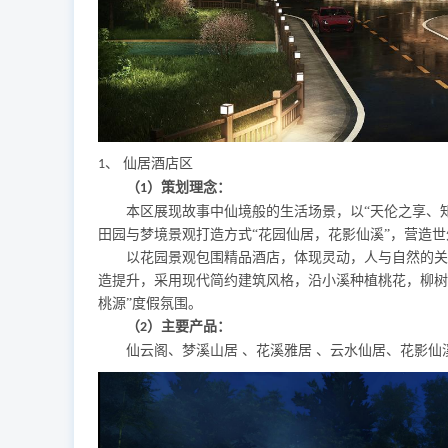
、 仙居酒店区
1
（
）策划理念：
1
本区展现故事中仙境般的生活场景，以
“天伦之享、
田园与梦境景观打造方式“花园仙居，花影仙溪”，营造世
以花园景观包围精品酒店，体现灵动，人与自然的关
造提升，采用现代简约建筑风格，沿小溪种植桃花，柳树
桃源”度假氛围。
（
）主要产品：
2
仙云阁、梦溪山居
、花溪雅居
、云水仙居、花影仙