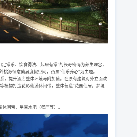
知足常乐、饮食得法、起居有常”的长寿密码为养生理念，
外桃源惬意仙居度假空间，凸显”仙乐养心“为主题。
系，提升酒店整体环境与附加值。在原有建筑对外立面改
等植物打造花影仙溪休闲带，整体营造
“花园仙居，梦境
溪休闲带、星空水吧（餐厅等）。