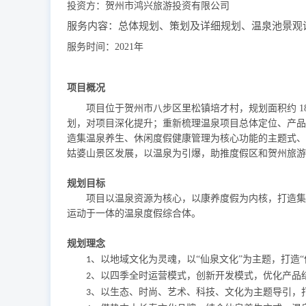
投资方：贺州市鸿兴旅游投资有限公司
服务内容：总体规划、
策划及详细规划
、温泉池景观
服务时间：
202
1
年
项目概况
项目位于贺州市八步区里松镇培才村，规划面积约
划，对项目深化提升；重新梳理温泉项目总体定位、产品
造集温泉养生、休闲度假健康管理为核心功能的主题式、
姑婆山景区发展，以温泉为引爆，助推度假区和贺州旅游
规划目标
项目以温泉资源为核心，以康养度假为内核，打造集
运动于一体的温泉度假综合体。
规划理念
、以地域文化为灵魂，以“仙泉文化”为主题，打造
1
、以四季全时运营模式，创新开发模式，优化产品
2
、以生态、时尚、艺术、科技、文化为主题导引，
3