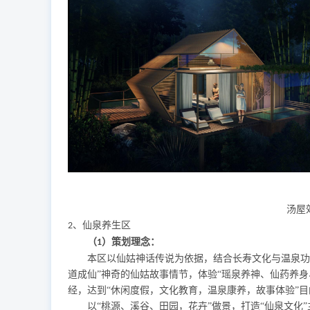
汤屋
、仙泉养生区
2
（
）策划理念：
1
本区以仙姑神话传说为依据，结合长寿文化与温泉功
道成仙”神奇的仙姑故事情节，体验“瑶泉养神、仙药养
经，达到“休闲度假，文化教育，温泉康养，故事体验”目
以
“桃源、溪谷、田园，花卉”做景，打造“仙泉文化