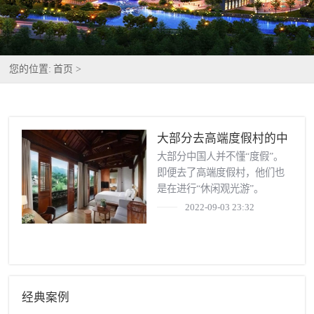
您的位置:
首页 >
大部分去高端度假村的中
国人，钱都浪费了!
大部分中国人并不懂“度假”。
即便去了高端度假村，他们也
是在进行“休闲观光游”。
2022-09-03 23:32
经典案例