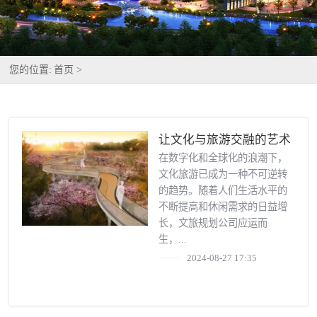
您的位置:
首页 >
让文化与旅游交融的艺术
——探索文旅规划公司的
在数字化和全球化的浪潮下，
文化旅游已成为一种不可逆转
无限可能
的趋势。随着人们生活水平的
不断提高和休闲需求的日益增
长，文旅规划公司应运而
生，...
2024-08-27 17:35