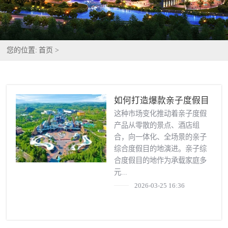
您的位置:
首页 >
如何打造爆款亲子度假目
的地？
这种市场变化推动着亲子度假
产品从零散的景点、酒店组
合，向一体化、全场景的亲子
综合度假目的地演进。亲子综
合度假目的地作为承载家庭多
元...
2026-03-25 16:36